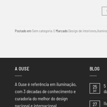
Postado em
Sem categoria
|
Marcado
Design de interiores
,
Ilumin
A OUSE
BLOG
A Ouse é referência em iluminação,
5
25
jul
com 3 décadas de conhecimento e
d
Ne
curadoria do melhor do design
co
I
27
em
nacional e internacional.