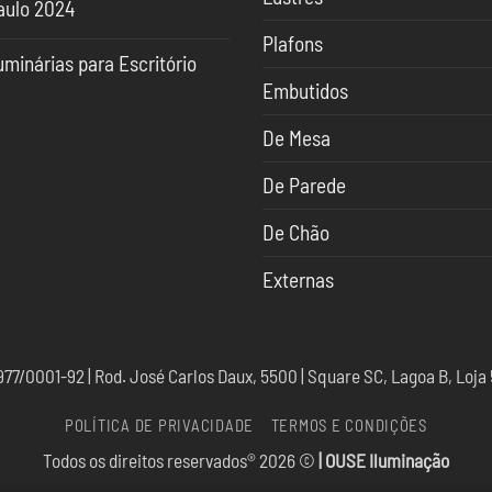
aulo 2024
ndências
nhum
Plafons
mentário
uminação
uminárias para Escritório
uminação
Embutidos
nhum
SACOR
mentário
sacor
De Mesa
o
minárias
ulo
ra
24
ritório
De Parede
De Chão
Externas
7/0001-92 | Rod. José Carlos Daux, 5500 | Square SC, Lagoa B, Loja 
POLÍTICA DE PRIVACIDADE
TERMOS E CONDIÇÕES
Todos os direitos reservados® 2026 ©
| OUSE Iluminação