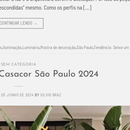
“escondidas” mesmo. Como os perfis na […]
CONTINUAR LENDO
→
es
,
Iluminação
,
Luminária
,
Mostra de decoração
,
São Paulo
,
Tendência
Deixe um
SEM CATEGORIA
 Casacor São Paulo 2024
7 DE JUNHO DE 2024
BY
SILVIO BRAZ