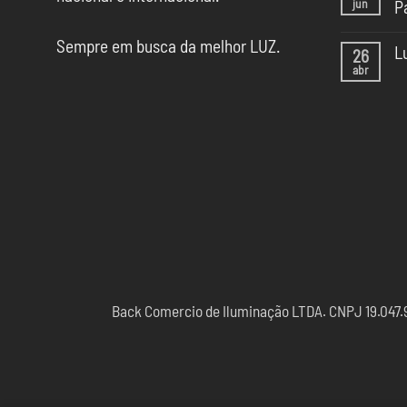
jun
P
5
Te
Ne
de
Sempre em busca da melhor LUZ.
co
Il
L
26
em
da
abr
Il
Ne
CA
na
co
SP
Ca
em
Sã
Lu
Pa
pa
20
Esc
Back Comercio de Iluminação LTDA. CNPJ 19.047.97