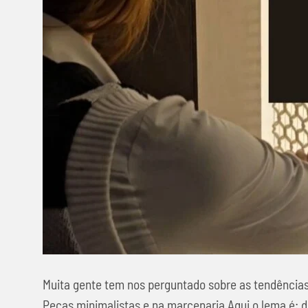
Muita gente tem nos perguntado sobre as tendências
Peças minimalistas e na marcenaria Aqui o lema é: de