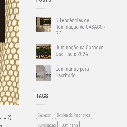
5 Tendências de
Iluminação da CASACOR
SP
Nenhum
comentário
Iluminação na Casacor
em
São Paulo 2024
5
Tendências
Nenhum
de
comentário
Iluminação
Luminárias para
em
da
Iluminação
Escritório
CASACOR
na
SP
Nenhum
Casacor
comentário
São
em
Paulo
TAGS
Luminárias
2024
para
Escritório
Casacor
Design de interiores
as: 2)
as
Iluminação
Luminária