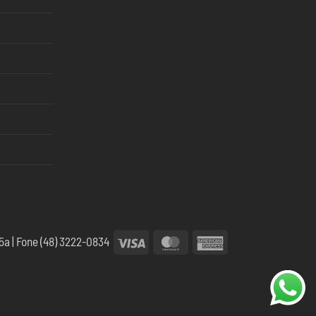
Visa
MasterCard
American
5a | Fone (48) 3222-0834
Express