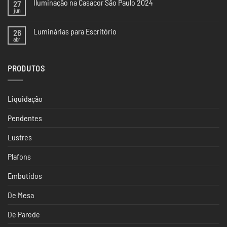
Iluminação na Casacor São Paulo 2024
27
5
Tendências
jun
Nenhum
de
comentário
Iluminação
em
da
Luminárias para Escritório
26
Iluminação
CASACOR
na
abr
Nenhum
SP
Casacor
comentário
São
em
Paulo
Luminárias
2024
PRODUTOS
para
Escritório
Liquidação
Pendentes
Lustres
Plafons
Embutidos
De Mesa
De Parede