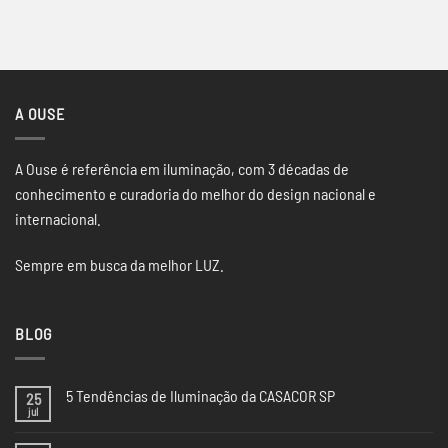
A OUSE
A Ouse é referência em iluminação, com 3 décadas de
conhecimento e curadoria do melhor do design nacional e
internacional.
Sempre em busca da melhor LUZ.
BLOG
5 Tendências de Iluminação da CASACOR SP
25
jul
Nenhum
comentário
em