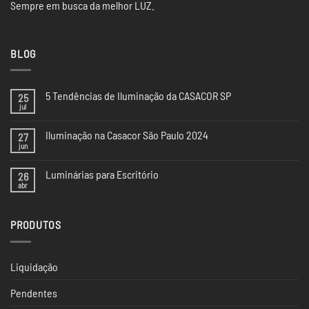
Sempre em busca da melhor LUZ.
BLOG
5 Tendências de Iluminação da CASACOR SP
25
jul
Nenhum
comentário
em
Iluminação na Casacor São Paulo 2024
27
5
Tendências
jun
Nenhum
de
comentário
Iluminação
em
da
Luminárias para Escritório
26
Iluminação
CASACOR
na
abr
Nenhum
SP
Casacor
comentário
São
em
Paulo
Luminárias
2024
PRODUTOS
para
Escritório
Liquidação
Pendentes