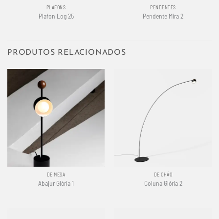
PLAFONS
PENDENTES
Plafon Log 25
Pendente Mira 2
PRODUTOS RELACIONADOS
DE MESA
DE CHÃO
Abajur Glória 1
Coluna Glória 2