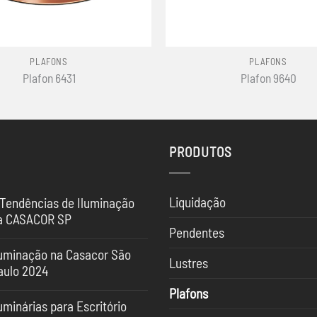
+
PLAFONS
PLAFONS
Plafon 6431
Plafon 9640
PRODUTOS
Liquidação
 Tendências de Iluminação
a CASACOR SP
Pendentes
nhum
mentário
luminação na Casacor São
Lustres
aulo 2024
ndências
nhum
Plafons
mentário
uminação
uminárias para Escritório