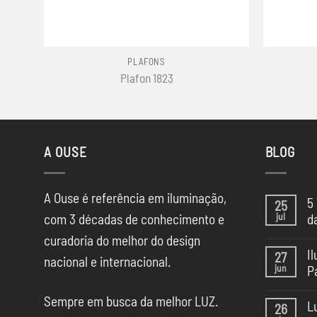
+
+
PLAFONS
Plafon 1823
A OUSE
BLOG
A Ouse é referência em iluminação,
5
25
jul
com 3 décadas de conhecimento e
d
Ne
curadoria do melhor do design
co
I
27
em
nacional e internacional.
jun
P
5
Te
Ne
de
Sempre em busca da melhor LUZ.
co
Il
L
26
em
da