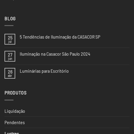
BLOG
5 Tendências de Iluminação da CASACOR SP
25
jul
Nenhum
comentário
em
Iluminação na Casacor São Paulo 2024
27
5
Tendências
jun
Nenhum
de
comentário
Iluminação
em
da
Luminárias para Escritório
26
Iluminação
CASACOR
na
abr
Nenhum
SP
Casacor
comentário
São
em
Paulo
Luminárias
2024
PRODUTOS
para
Escritório
Liquidação
Pendentes
Lustres