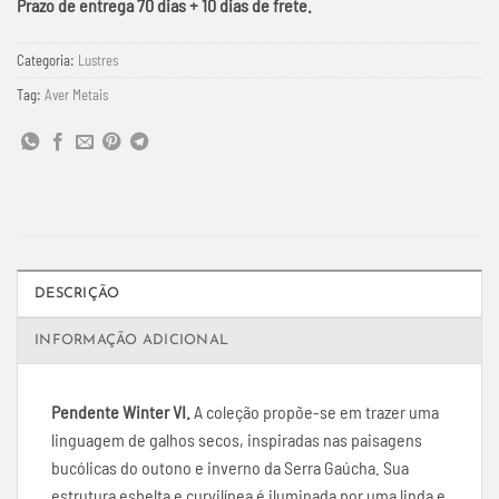
Prazo de entrega 70 dias + 10 dias de frete.
Categoria:
Lustres
Tag:
Aver Metais
DESCRIÇÃO
INFORMAÇÃO ADICIONAL
Pendente Winter VI.
A coleção propõe-se em trazer uma
linguagem de galhos secos, inspiradas nas paisagens
bucólicas do outono e inverno da Serra Gaúcha. Sua
estrutura esbelta e curvilínea é iluminada por uma linda e