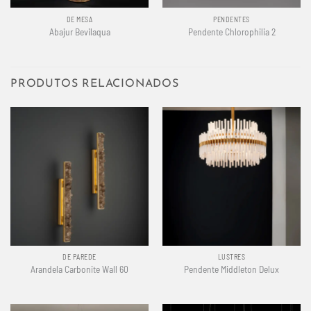
DE MESA
PENDENTES
Abajur Bevilaqua
Pendente Chlorophilia 2
PRODUTOS RELACIONADOS
DE PAREDE
LUSTRES
Arandela Carbonite Wall 60
Pendente Middleton Delux