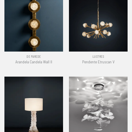
DE PAREDE
LUSTRES
Arandela Candela Wall II
Pendente Etruscan V