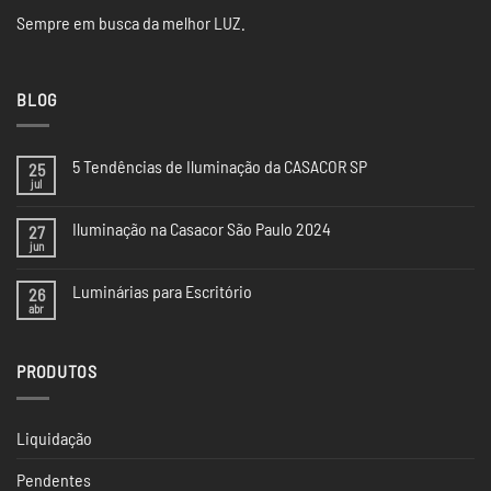
Sempre em busca da melhor LUZ.
BLOG
5 Tendências de Iluminação da CASACOR SP
25
jul
Nenhum
comentário
em
Iluminação na Casacor São Paulo 2024
27
5
Tendências
jun
Nenhum
de
comentário
Iluminação
em
da
Luminárias para Escritório
26
Iluminação
CASACOR
na
abr
Nenhum
SP
Casacor
comentário
São
em
Paulo
Luminárias
2024
PRODUTOS
para
Escritório
Liquidação
Pendentes