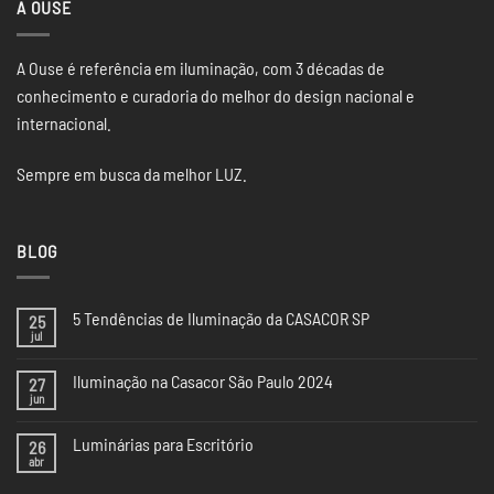
A OUSE
A Ouse é referência em iluminação, com 3 décadas de
conhecimento e curadoria do melhor do design nacional e
internacional.
Sempre em busca da melhor LUZ.
BLOG
5 Tendências de Iluminação da CASACOR SP
25
jul
Nenhum
comentário
em
Iluminação na Casacor São Paulo 2024
27
5
Tendências
jun
Nenhum
de
comentário
Iluminação
em
da
Luminárias para Escritório
26
Iluminação
CASACOR
na
abr
Nenhum
SP
Casacor
comentário
São