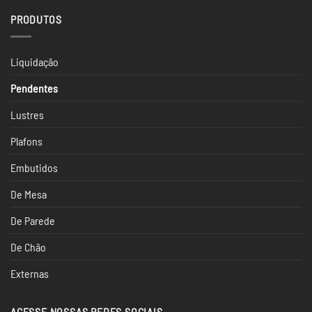
em
Paulo
Luminárias
2024
PRODUTOS
para
Escritório
Liquidação
Pendentes
Lustres
Plafons
Embutidos
De Mesa
De Parede
De Chão
Externas
ACESSE NOSSAS REDES SOCIAIS