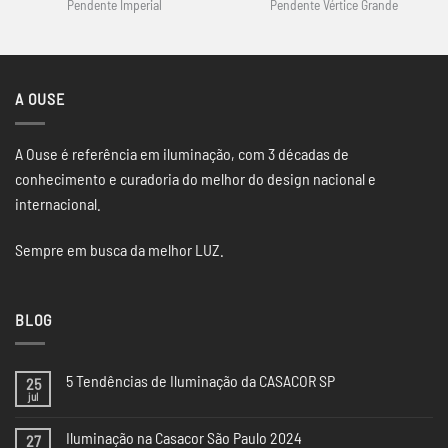
Pendente Imperial
Pendente Vértice Grande
A OUSE
A Ouse é referência em iluminação, com 3 décadas de
conhecimento e curadoria do melhor do design nacional e
internacional.
Sempre em busca da melhor LUZ.
BLOG
5 Tendências de Iluminação da CASACOR SP
25
jul
Nenhum
comentário
em
Iluminação na Casacor São Paulo 2024
27
5