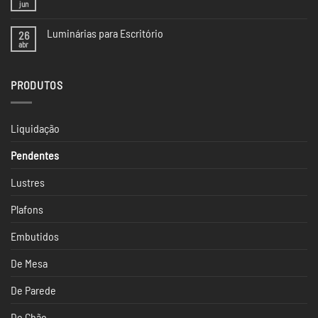
Tendências
jun
Nenhum
de
comentário
Iluminação
em
da
Luminárias para Escritório
26
Iluminação
CASACOR
na
abr
Nenhum
SP
Casacor
comentário
São
em
Paulo
Luminárias
2024
PRODUTOS
para
Escritório
Liquidação
Pendentes
Lustres
Plafons
Embutidos
De Mesa
De Parede
De Chão