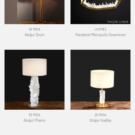
DE MESA
LUSTRES
Abajur Drum
Pendente Metropolis Downtown
DE MESA
DE MESA
Abajur Phenix
Abajur Hadley