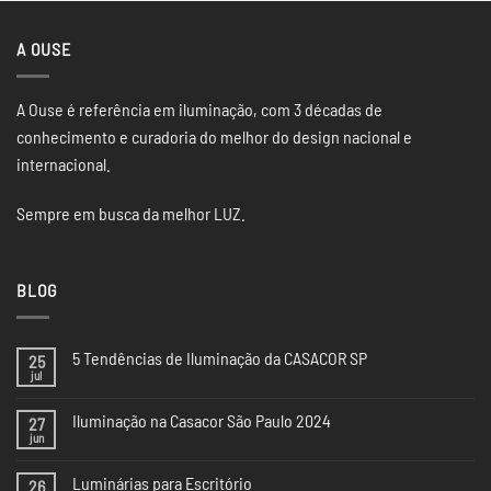
A OUSE
A Ouse é referência em iluminação, com 3 décadas de
conhecimento e curadoria do melhor do design nacional e
internacional.
Sempre em busca da melhor LUZ.
BLOG
5 Tendências de Iluminação da CASACOR SP
25
jul
Nenhum
comentário
em
Iluminação na Casacor São Paulo 2024
27
5
Tendências
jun
Nenhum
de
comentário
Iluminação
em
da
Luminárias para Escritório
26
Iluminação