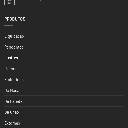
CASACOR
na
abr
Nenhum
SP
Casacor
comentário
São
em
Paulo
Luminárias
2024
PRODUTOS
para
Escritório
Liquidação
Pendentes
Lustres
Plafons
Embutidos
De Mesa
De Parede
De Chão
Externas