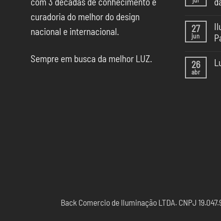
com 3 décadas de conhecimento e
d
Ne
curadoria do melhor do design
co
I
27
em
nacional e internacional.
jun
P
5
Te
Ne
de
Sempre em busca da melhor LUZ.
co
Il
L
26
em
da
abr
Il
Ne
CA
na
co
SP
Ca
em
Sã
Lu
Pa
pa
20
Esc
Back Comercio de Iluminação LTDA. CNPJ 19.047.97