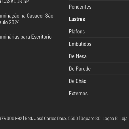
a CASACOR SP
Pendentes
nhum
mentário
luminação na Casacor São
Lustres
aulo 2024
ndências
nhum
Plafons
mentário
uminação
uminárias para Escritório
uminação
Embutidos
nhum
SACOR
mentário
sacor
De Mesa
o
minárias
ulo
ra
24
ritório
De Parede
De Chão
Externas
7/0001-92 | Rod. José Carlos Daux, 5500 | Square SC, Lagoa B, Loja 