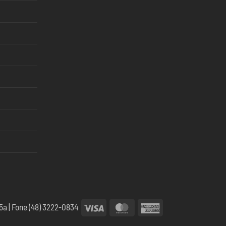
Visa
MasterCard
American
5a | Fone (48) 3222-0834
Express