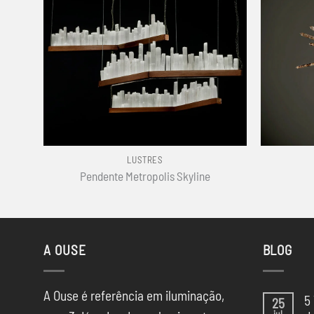
+
+
LUSTRES
Pendente Metropolis Skyline
A OUSE
BLOG
A Ouse é referência em iluminação,
5
25
jul