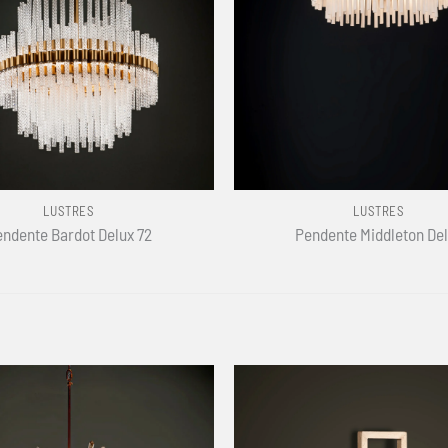
+
LUSTRES
LUSTRES
ndente Bardot Delux 72
Pendente Middleton De