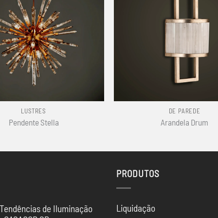
+
LUSTRES
DE PAREDE
Pendente Stella
Arandela Drum
PRODUTOS
Liquidação
 Tendências de Iluminação