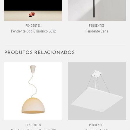
PENDENTES
PENDENTES
Pendente Bob Cilíndrico 5832
Pendente Cana
PRODUTOS RELACIONADOS
PENDENTES
PENDENTES