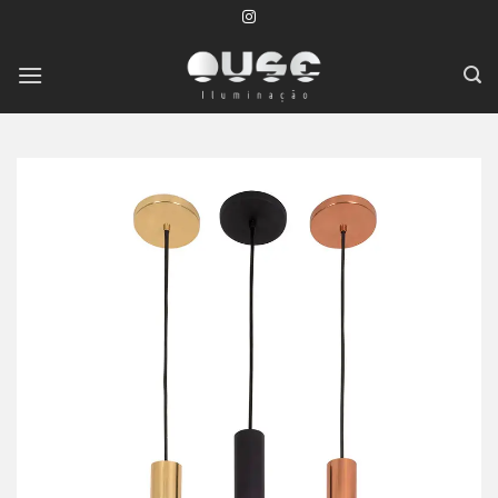
Skip
to
content