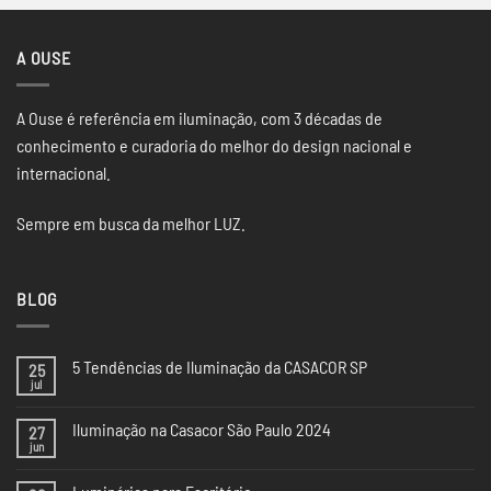
A OUSE
A Ouse é referência em iluminação, com 3 décadas de
conhecimento e curadoria do melhor do design nacional e
internacional.
Sempre em busca da melhor LUZ.
BLOG
5 Tendências de Iluminação da CASACOR SP
25
jul
Nenhum
comentário
em
Iluminação na Casacor São Paulo 2024
27
5
Tendências
jun
Nenhum
de
comentário
Iluminação
em
da