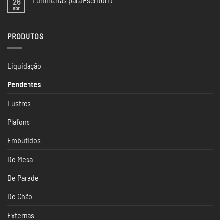
Luminárias para Escritório
26
Iluminação
CASACOR
na
abr
Nenhum
SP
Casacor
comentário
São
em
Paulo
Luminárias
2024
PRODUTOS
para
Escritório
Liquidação
Pendentes
Lustres
Plafons
Embutidos
De Mesa
De Parede
De Chão
Externas