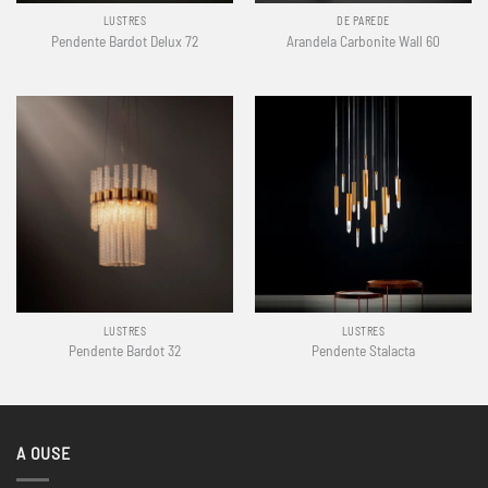
LUSTRES
DE PAREDE
Pendente Bardot Delux 72
Arandela Carbonite Wall 60
LUSTRES
LUSTRES
Pendente Bardot 32
Pendente Stalacta
A OUSE