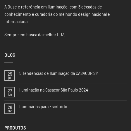
A Ouse é referência em iluminação, com 3 décadas de
conhecimento e curadoria do melhor do design nacional e
internacional.
Sempre em busca da melhor LUZ.
BLOG
5 Tendências de Iluminação da CASACOR SP
25
jul
Nenhum
comentário
em
Iluminação na Casacor São Paulo 2024
27
5
Tendências
jun
Nenhum
de
comentário
Iluminação
em
da
Luminárias para Escritório
26
Iluminação
CASACOR
na
abr
Nenhum
SP
Casacor
comentário
São
em
Paulo
Luminárias
2024
PRODUTOS
para