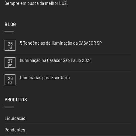
Sempre em busca da melhor LUZ.
BLOG
5 Tendências de Iluminação da CASACOR SP
25
jul
Nenhum
comentário
em
Iluminação na Casacor São Paulo 2024
27
5
Tendências
jun
Nenhum
de
comentário
Iluminação
em
da
Luminárias para Escritório
26
Iluminação
CASACOR
na
abr
Nenhum
SP
Casacor
comentário
São
em
Paulo
Luminárias
2024
PRODUTOS
para
Escritório
Liquidação
Pendentes