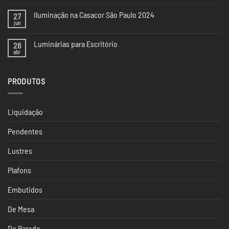
comentário
em
Iluminação na Casacor São Paulo 2024
27
5
Tendências
jun
Nenhum
de
comentário
Iluminação
em
da
Luminárias para Escritório
26
Iluminação
CASACOR
na
abr
Nenhum
SP
Casacor
comentário
São
em
Paulo
Luminárias
2024
PRODUTOS
para
Escritório
Liquidação
Pendentes
Lustres
Plafons
Embutidos
De Mesa
De Parede