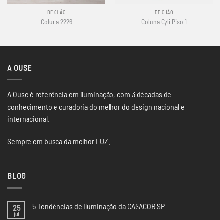
DE CHÃO
DE CHÃO
Coluna 2226
Coluna Cyli Piso 1
A OUSE
A Ouse é referência em iluminação, com 3 décadas de
conhecimento e curadoria do melhor do design nacional e
internacional.
Sempre em busca da melhor LUZ.
BLOG
5 Tendências de Iluminação da CASACOR SP
25
jul
Nenhum