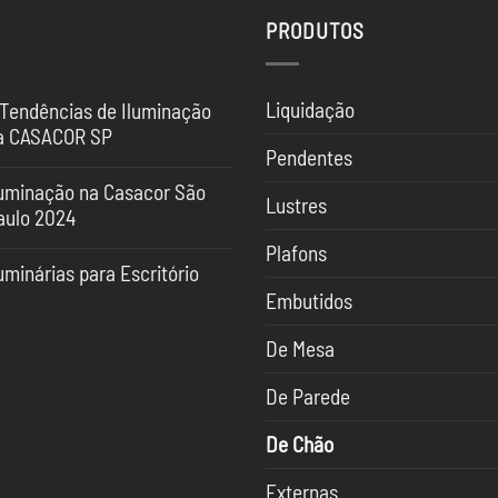
PRODUTOS
Liquidação
 Tendências de Iluminação
a CASACOR SP
Pendentes
nhum
mentário
luminação na Casacor São
Lustres
aulo 2024
ndências
nhum
Plafons
mentário
uminação
uminárias para Escritório
uminação
Embutidos
nhum
SACOR
mentário
sacor
De Mesa
o
minárias
ulo
ra
24
ritório
De Parede
De Chão
Externas