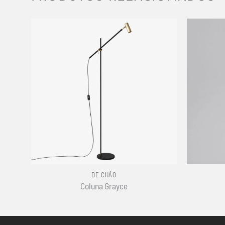
+
+
DE CHÃO
Coluna Grayce