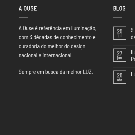
A OUSE
BLOG
A Ouse é referência em iluminação,
5
25
jul
com 3 décadas de conhecimento e
d
Ne
curadoria do melhor do design
co
I
27
em
nacional e internacional.
jun
P
5
Te
Ne
de
Sempre em busca da melhor LUZ.
co
Il
L
26
em
da
abr
Il
Ne
CA
na
co
SP
Ca
em
Sã
Lu
Pa
pa
20
Esc