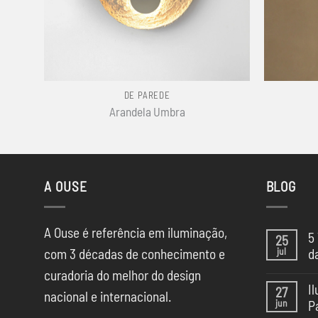
+
+
DE PAREDE
Arandela Umbra
A OUSE
BLOG
A Ouse é referência em iluminação,
5
25
jul
com 3 décadas de conhecimento e
d
Ne
curadoria do melhor do design
co
I
27
em
nacional e internacional.
jun
P
5
Te