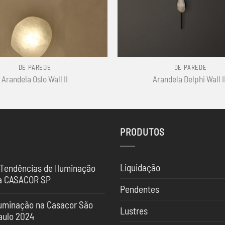
+
DE PAREDE
DE PAREDE
Arandela Oslo Wall II
Arandela Delphi Wall II
PRODUTOS
Liquidação
 Tendências de Iluminação
a CASACOR SP
Pendentes
nhum
mentário
luminação na Casacor São
Lustres
aulo 2024
ndências