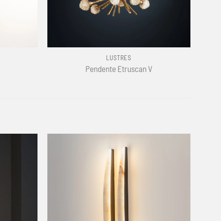
+
LUSTRES
Pendente Etruscan V