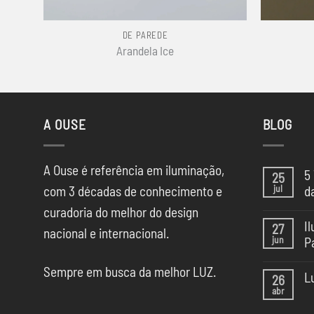
+
+
DE PAREDE
Arandela Ice
A OUSE
BLOG
A Ouse é referência em iluminação,
5
25
jul
com 3 décadas de conhecimento e
d
Ne
curadoria do melhor do design
co
I
27
em
nacional e internacional.
jun
P
5
Te
Ne
de
Sempre em busca da melhor LUZ.
co
Il
L
26
em
da
abr
Il
Ne
CA
na
co
SP