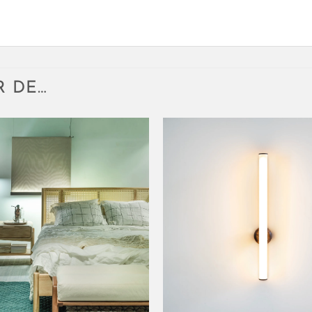
R DE…
+