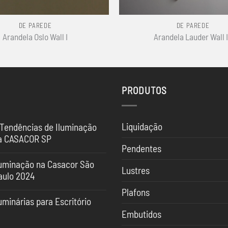
+
DE PAREDE
DE PAREDE
Arandela Oslo Wall I
Arandela Lauder Wall I
PRODUTOS
Liquidação
 Tendências de Iluminação
a CASACOR SP
Pendentes
nhum
mentário
luminação na Casacor São
Lustres
aulo 2024
ndências
nhum
Plafons
mentário
uminação
uminárias para Escritório
uminação
Embutidos
nhum
SACOR
mentário