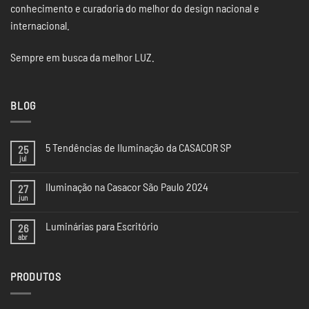
conhecimento e curadoria do melhor do design nacional e
internacional.
Sempre em busca da melhor LUZ.
BLOG
5 Tendências de Iluminação da CASACOR SP
25
jul
Nenhum
comentário
em
Iluminação na Casacor São Paulo 2024
27
5
Tendências
jun
Nenhum
de
comentário
Iluminação
em
da
Luminárias para Escritório
26
Iluminação
CASACOR
na
abr
Nenhum
SP
Casacor
comentário
São
em
Paulo
Luminárias
2024
PRODUTOS
para
Escritório