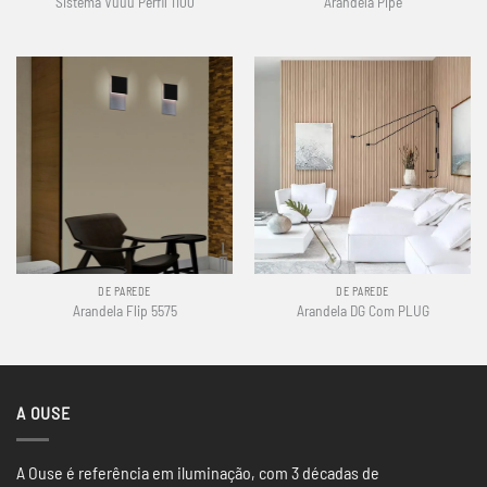
Sistema Vuuu Perfil 1100
Arandela Pipe
DE PAREDE
DE PAREDE
Arandela Flip 5575
Arandela DG Com PLUG
A OUSE
A Ouse é referência em iluminação, com 3 décadas de