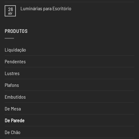
comentário
Iluminação
em
da
Luminárias para Escritório
26
Iluminação
CASACOR
na
abr
Nenhum
SP
Casacor
comentário
São
em
Paulo
Luminárias
2024
PRODUTOS
para
Escritório
Liquidação
Pendentes
Lustres
Plafons
Embutidos
De Mesa
De Parede
De Chão