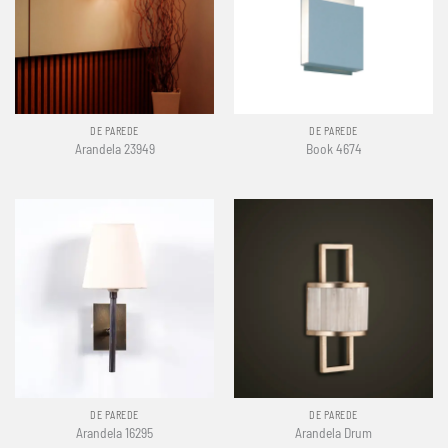
DE PAREDE
DE PAREDE
Arandela 23949
Book 4674
DE PAREDE
DE PAREDE
Arandela 16295
Arandela Drum