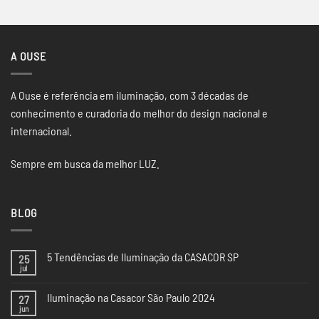
A OUSE
A Ouse é referência em iluminação, com 3 décadas de
conhecimento e curadoria do melhor do design nacional e
internacional.
Sempre em busca da melhor LUZ.
BLOG
5 Tendências de Iluminação da CASACOR SP
25
jul
Nenhum
comentário
em
Iluminação na Casacor São Paulo 2024
27
5
Tendências
jun
Nenhum
de