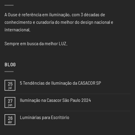
A Ouse é referência em iluminação, com 3 décadas de
conhecimento e curadoria do melhor do design nacional e
internacional.
Sempre em busca da melhor LUZ.
BLOG
5 Tendências de Iluminação da CASACOR SP
25
jul
Nenhum
comentário
em
Iluminação na Casacor São Paulo 2024
27
5
Tendências
jun
Nenhum
de
comentário
Iluminação
em
da
Luminárias para Escritório
26
Iluminação
CASACOR
na
abr
Nenhum
SP
Casacor
comentário
São
em
Paulo
Luminárias