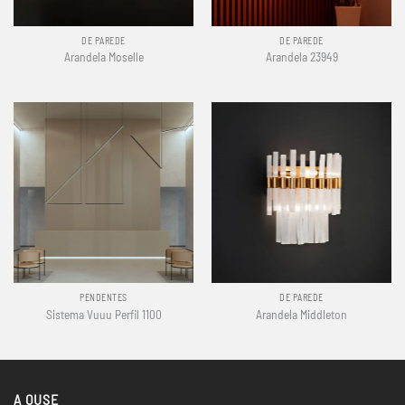
DE PAREDE
DE PAREDE
Arandela Moselle
Arandela 23949
PENDENTES
DE PAREDE
Sistema Vuuu Perfil 1100
Arandela Middleton
A OUSE