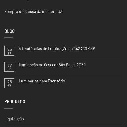
Sempre em busca da melhor LUZ.
BLOG
5 Tendências de Iluminação da CASACOR SP
25
jul
Nenhum
comentário
em
Iluminação na Casacor São Paulo 2024
27
5
Tendências
jun
Nenhum
de
comentário
Iluminação
em
da
Luminárias para Escritório
26
Iluminação
CASACOR
na
abr
Nenhum
SP
Casacor
comentário
São
em
Paulo
Luminárias
2024
PRODUTOS
para
Escritório
Liquidação