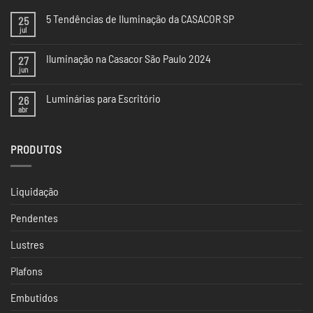
5 Tendências de Iluminação da CASACOR SP
25
jul
Nenhum
comentário
em
Iluminação na Casacor São Paulo 2024
27
5
Tendências
jun
Nenhum
de
comentário
Iluminação
em
da
Luminárias para Escritório
26
Iluminação
CASACOR
na
abr
Nenhum
SP
Casacor
comentário
São
em
Paulo
Luminárias
2024
PRODUTOS
para
Escritório
Liquidação
Pendentes
Lustres
Plafons
Embutidos