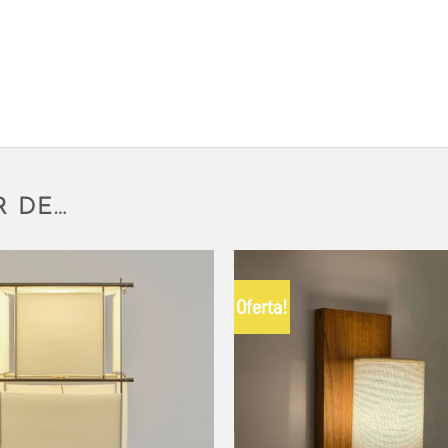
R DE…
Oferta!