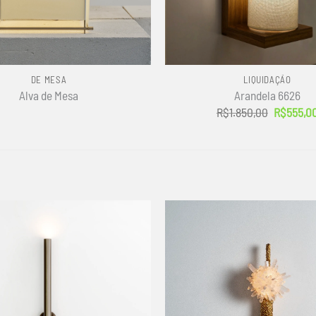
+
DE MESA
LIQUIDAÇÃO
Alva de Mesa
Arandela 6626
O
R$
1.850,00
R$
555,0
preço
original
era:
R$1.850,