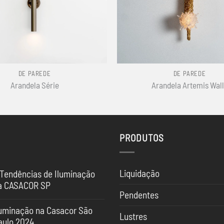
+
DE PAREDE
DE PAREDE
Arandela Série
Arandela Artemis Wall
PRODUTOS
Liquidação
 Tendências de Iluminação
a CASACOR SP
Pendentes
nhum
mentário
luminação na Casacor São
Lustres
aulo 2024