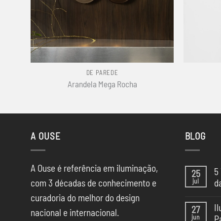
+
+
DE PAREDE
Arandela Mega Rocha
A OUSE
BLOG
A Ouse é referência em iluminação,
5
25
jul
com 3 décadas de conhecimento e
d
Ne
curadoria do melhor do design
co
I
27
em
nacional e internacional.
jun
P
5