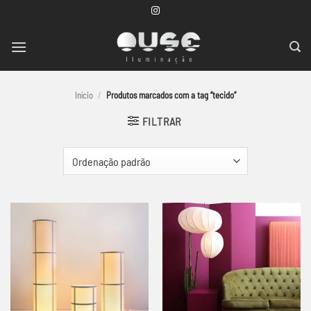
Skip
to
content
Início
/
Produtos marcados com a tag “tecido”
FILTRAR