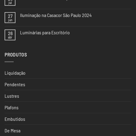
jul
Nenhum
comentário
em
Iluminação na Casacor São Paulo 2024
27
5
Tendências
jun
Nenhum
de
comentário
Iluminação
em
da
Luminárias para Escritório
26
Iluminação
CASACOR
na
abr
Nenhum
SP
Casacor
comentário
São
em
Paulo
Luminárias
2024
PRODUTOS
para
Escritório
Liquidação
Pendentes
Lustres
Plafons
Embutidos
De Mesa