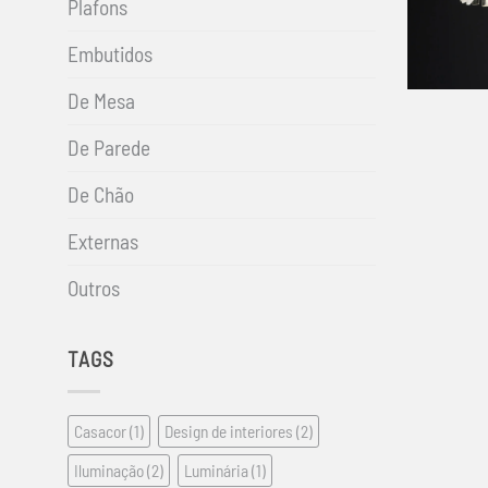
Plafons
Embutidos
+
De Mesa
De Parede
De Chão
Externas
Outros
TAGS
Casacor
(1)
Design de interiores
(2)
Iluminação
(2)
Luminária
(1)