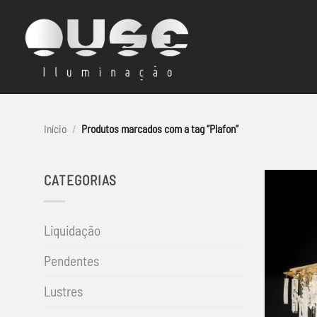
Skip
to
content
Início
/
Produtos marcados com a tag “Plafon”
CATEGORIAS
Liquidação
Pendentes
Lustres