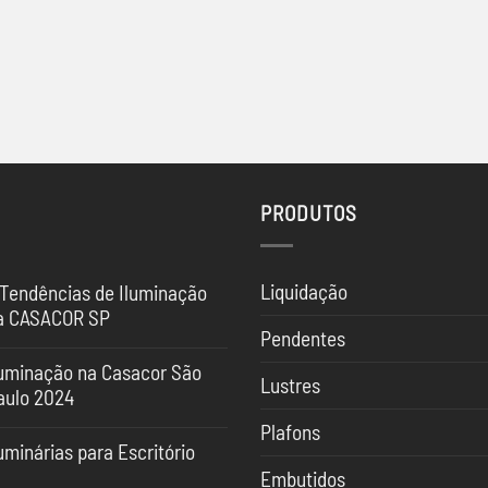
PRODUTOS
Liquidação
 Tendências de Iluminação
a CASACOR SP
Pendentes
nhum
mentário
luminação na Casacor São
Lustres
aulo 2024
ndências
nhum
Plafons
mentário
uminação
uminárias para Escritório
uminação
Embutidos
nhum
SACOR