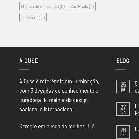
Mostra de decoração
(2)
São Paulo
(2)
Tendência
(1)
A OUSE
BLOG
A Ouse é referência em iluminação,
5
25
jul
com 3 décadas de conhecimento e
d
Ne
curadoria do melhor do design
co
I
27
em
nacional e internacional.
jun
P
5
Te
Ne
de
Sempre em busca da melhor LUZ.
co
Il
L
26
em
da
abr
Il
Ne
CA