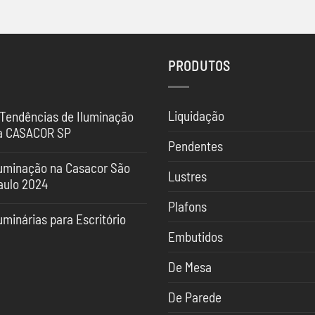
PRODUTOS
Liquidação
 Tendências de Iluminação
a CASACOR SP
Pendentes
nhum
mentário
luminação na Casacor São
Lustres
aulo 2024
ndências
nhum
Plafons
mentário
uminação
uminárias para Escritório
uminação
Embutidos
nhum
SACOR
mentário
sacor
De Mesa
o
minárias
ulo
ra
24
ritório
De Parede