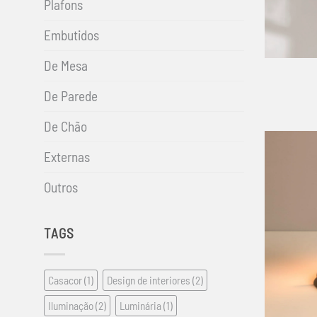
Plafons
Embutidos
+
De Mesa
De Parede
De Chão
Externas
Outros
TAGS
Casacor
(1)
Design de interiores
(2)
Iluminação
(2)
Luminária
(1)