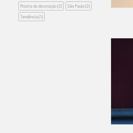
+
Mostra de decoração
(2)
São Paulo
(2)
Tendência
(1)
+