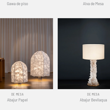
Gawa de piso
Alva de Mesa
+
DE MESA
DE MESA
Abajur Papel
Abajur Bevilaqua