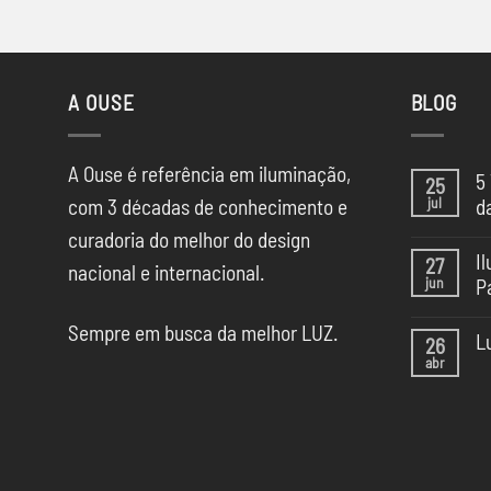
A OUSE
BLOG
A Ouse é referência em iluminação,
5
25
jul
com 3 décadas de conhecimento e
d
Ne
curadoria do melhor do design
co
I
27
em
nacional e internacional.
jun
P
5
Te
Ne
de
Sempre em busca da melhor LUZ.
co
Il
L
26
em
da
abr
Il
Ne
CA
na
co
SP
Ca
em
Sã
Lu
Pa
pa
20
Esc