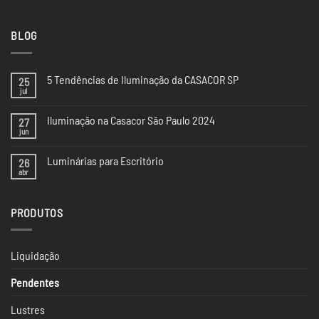
BLOG
5 Tendências de Iluminação da CASACOR SP
25
jul
Nenhum
comentário
em
Iluminação na Casacor São Paulo 2024
27
5
Tendências
jun
Nenhum
de
comentário
Iluminação
em
da
Luminárias para Escritório
26
Iluminação
CASACOR
na
abr
Nenhum
SP
Casacor
comentário
São
em
Paulo
Luminárias
2024
PRODUTOS
para
Escritório
Liquidação
Pendentes
Lustres