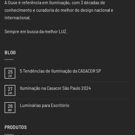
A Ouse é referência em iluminação, com 3 décadas de
conhecimento e curadoria do melhor do design nacional e
internacional.
Sempre em busca da melhor LUZ.
BLOG
5 Tendências de Iluminação da CASACOR SP
25
jul
Nenhum
comentário
em
Iluminação na Casacor São Paulo 2024
27
5
Tendências
jun
Nenhum
de
comentário
Iluminação
em
da
Luminárias para Escritório
26
Iluminação
CASACOR
na
abr
Nenhum
SP
Casacor
comentário
São
em
Paulo
Luminárias
2024
PRODUTOS
para
Escritório