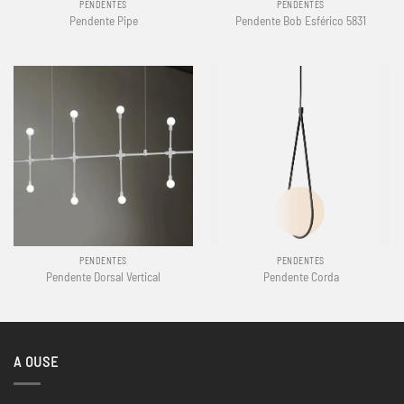
PENDENTES
PENDENTES
Pendente Pipe
Pendente Bob Esférico 5831
PENDENTES
PENDENTES
Pendente Dorsal Vertical
Pendente Corda
A OUSE