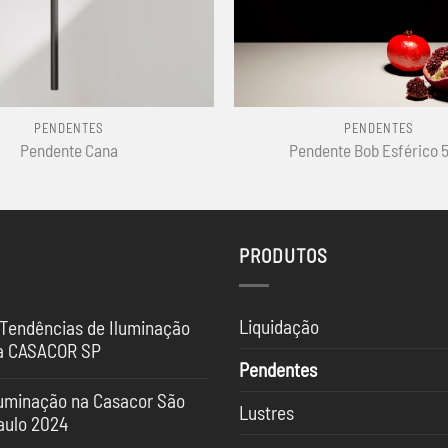
+
PENDENTES
PENDENTES
Pendente Cana
Pendente Bob Esférico 
PRODUTOS
Liquidação
 Tendências de Iluminação
a CASACOR SP
Pendentes
nhum
mentário
luminação na Casacor São
Lustres
aulo 2024
ndências
nhum