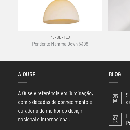
+
+
PENDENTES
Pendente Mamma Down 5308
A OUSE
BLOG
A Ouse é referência em iluminação,
5
25
jul
com 3 décadas de conhecimento e
d
Ne
curadoria do melhor do design
co
I
27
em
nacional e internacional.
jun
P
5
Te
Ne