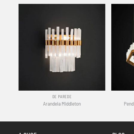
+
+
DE PAREDE
Arandela Middleton
Pend