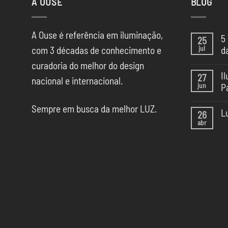
A OUSE
BLOG
A Ouse é referência em iluminação,
5
25
jul
com 3 décadas de conhecimento e
d
Ne
curadoria do melhor do design
co
I
27
em
nacional e internacional.
jun
P
5
Te
Ne
de
Sempre em busca da melhor LUZ.
co
Il
L
26
em
da
abr
Il
Ne
CA
na
co
SP
Ca
em
Sã
Lu
Pa
pa
20
Esc