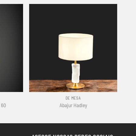
+
DE MESA
 60
Abajur Hadley