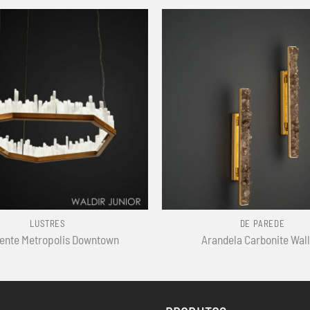
+
LUSTRES
DE PAREDE
ente Metropolis Downtown
Arandela Carbonite Wall