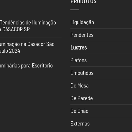
PRODUTOS
Liquidação
 Tendências de Iluminação
a CASACOR SP
Pendentes
nhum
mentário
luminação na Casacor São
Lustres
aulo 2024
ndências
nhum
Plafons
mentário
uminação
uminárias para Escritório
uminação
Embutidos
nhum
SACOR
mentário
sacor
De Mesa
o
minárias
ulo
ra
24
ritório
De Parede
De Chão
Externas