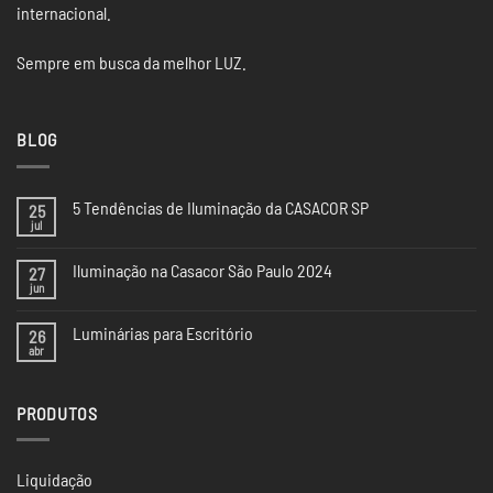
internacional.
Sempre em busca da melhor LUZ.
BLOG
5 Tendências de Iluminação da CASACOR SP
25
jul
Nenhum
comentário
em
Iluminação na Casacor São Paulo 2024
27
5
Tendências
jun
Nenhum
de
comentário
Iluminação
em
da
Luminárias para Escritório
26
Iluminação
CASACOR
na
abr
Nenhum
SP
Casacor
comentário
São
em
Paulo
Luminárias
2024
PRODUTOS
para
Escritório
Liquidação