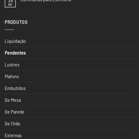
26
CASACOR
na
abr
Nenhum
SP
Casacor
comentário
São
em
Paulo
Luminárias
2024
PRODUTOS
para
Escritório
Liquidação
Pendentes
Lustres
Plafons
Embutidos
De Mesa
De Parede
De Chão
Externas