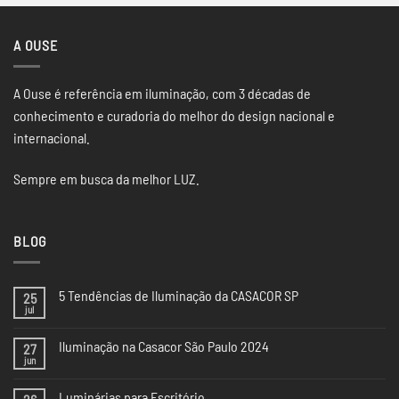
A OUSE
A Ouse é referência em iluminação, com 3 décadas de
conhecimento e curadoria do melhor do design nacional e
internacional.
Sempre em busca da melhor LUZ.
BLOG
5 Tendências de Iluminação da CASACOR SP
25
jul
Nenhum
comentário
em
Iluminação na Casacor São Paulo 2024
27
5
Tendências
jun
Nenhum
de
comentário
Iluminação
em
da
Luminárias para Escritório
Iluminação