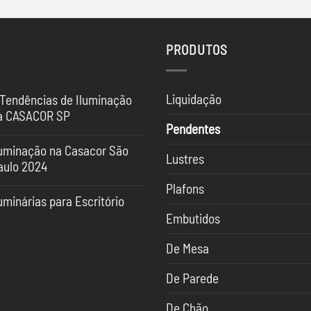
PRODUTOS
Liquidação
 Tendências de Iluminação
a CASACOR SP
Pendentes
nhum
mentário
luminação na Casacor São
Lustres
aulo 2024
ndências
nhum
Plafons
mentário
uminação
uminárias para Escritório
uminação
Embutidos
nhum
SACOR
mentário
sacor
De Mesa
o
minárias
ulo
ra
24
ritório
De Parede
De Chão