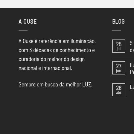
A OUSE
BLOG
A Ouse é referência em iluminação,
5
25
jul
com 3 décadas de conhecimento e
d
Ne
curadoria do melhor do design
co
I
27
em
nacional e internacional.
jun
P
5
Te
Ne
de
Sempre em busca da melhor LUZ.
co
Il
L
26
em
da
abr
Il
Ne
CA
na
co
SP
Ca
em
Sã
Lu
Pa
pa
20
Esc