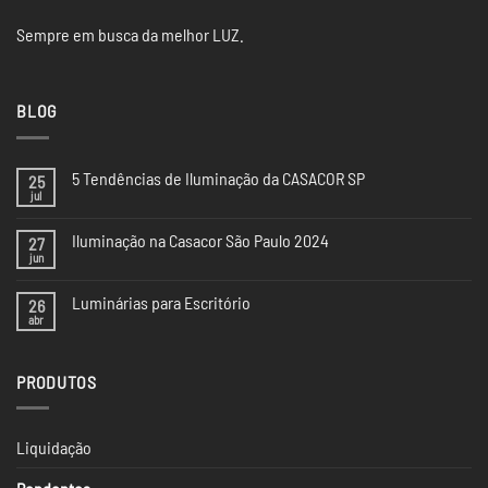
Sempre em busca da melhor LUZ.
BLOG
5 Tendências de Iluminação da CASACOR SP
25
jul
Nenhum
comentário
em
Iluminação na Casacor São Paulo 2024
27
5
Tendências
jun
Nenhum
de
comentário
Iluminação
em
da
Luminárias para Escritório
26
Iluminação
CASACOR
na
abr
Nenhum
SP
Casacor
comentário
São
em
Paulo
Luminárias
2024
PRODUTOS
para
Escritório
Liquidação