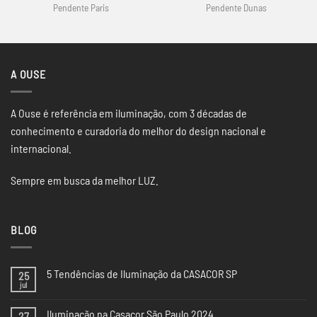
Pendente Paris
Pendente Dunas
A OUSE
A Ouse é referência em iluminação, com 3 décadas de
conhecimento e curadoria do melhor do design nacional e
internacional.
Sempre em busca da melhor LUZ.
BLOG
5 Tendências de Iluminação da CASACOR SP
25
jul
Nenhum
comentário
em
Iluminação na Casacor São Paulo 2024
27
5