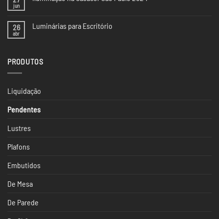
Tendências
jun
Nenhum
de
comentário
Iluminação
em
da
Luminárias para Escritório
26
Iluminação
CASACOR
na
abr
Nenhum
SP
Casacor
comentário
São
em
Paulo
Luminárias
2024
PRODUTOS
para
Escritório
Liquidação
Pendentes
Lustres
Plafons
Embutidos
De Mesa
De Parede