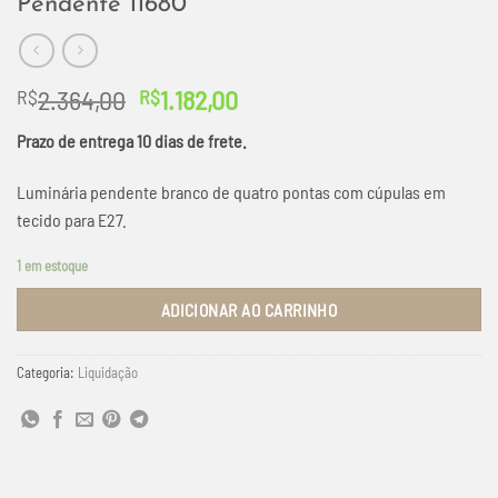
Pendente 11680
O
O
2.364,00
1.182,00
R$
R$
preço
preço
Prazo de entrega 10 dias de frete.
original
atual
era:
é:
Luminária pendente branco de quatro pontas com cúpulas em
R$2.364,00.
R$1.182,00.
tecido para E27.
1 em estoque
ADICIONAR AO CARRINHO
Categoria:
Liquidação