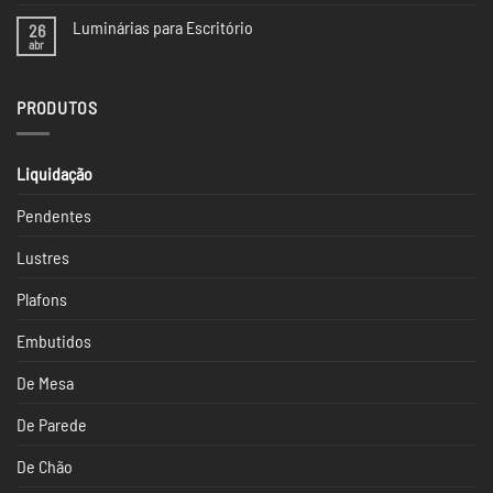
comentário
Iluminação
em
da
Luminárias para Escritório
26
Iluminação
CASACOR
na
abr
Nenhum
SP
Casacor
comentário
São
em
Paulo
Luminárias
2024
PRODUTOS
para
Escritório
Liquidação
Pendentes
Lustres
Plafons
Embutidos
De Mesa
De Parede
De Chão