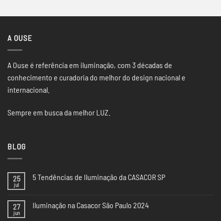
preço
preço
preço
preço
original
atual
original
atual
era:
é:
era:
é:
R$1.002,50.
R$390,00.
R$478,00.
R$89,00.
A OUSE
A Ouse é referência em iluminação, com 3 décadas de
conhecimento e curadoria do melhor do design nacional e
internacional.
Sempre em busca da melhor LUZ.
BLOG
5 Tendências de Iluminação da CASACOR SP
25
jul
Nenhum
comentário
em
Iluminação na Casacor São Paulo 2024
27
5
Tendências
jun
Nenhum
de