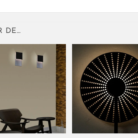
R DE…
+