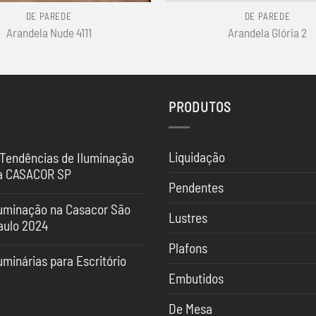
DE PAREDE
DE PAREDE
Arandela Nude 4111
Arandela Glória 2
PRODUTOS
Liquidação
 Tendências de Iluminação
a CASACOR SP
Pendentes
nhum
mentário
luminação na Casacor São
Lustres
aulo 2024
ndências
nhum
Plafons
mentário
uminação
uminárias para Escritório
uminação
Embutidos
nhum
SACOR
mentário
sacor
De Mesa
o
minárias