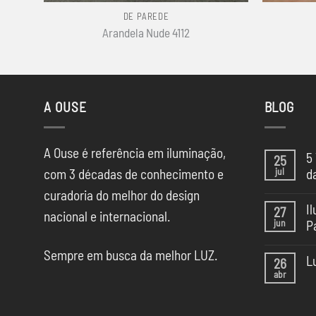
DE PAREDE
Arandela Nude 4112
A OUSE
BLOG
A Ouse é referência em iluminação,
5
25
jul
com 3 décadas de conhecimento e
d
Ne
curadoria do melhor do design
co
I
27
em
nacional e internacional.
jun
P
5
Te
Ne
de
Sempre em busca da melhor LUZ.
co
Il
L
26
em
da
abr
Il
Ne
CA
na
co
SP
Ca
em
Sã
Lu