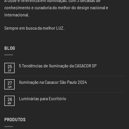
A Ouse é referência em iluminação, com 3 décadas de
conhecimento e curadoria do melhor do design nacional e
internacional.
Sempre em busca da melhor LUZ.
BLOG
5 Tendências de Iluminação da CASACOR SP
25
jul
Nenhum
comentário
em
Iluminação na Casacor São Paulo 2024
27
5
Tendências
jun
Nenhum
de
comentário
Iluminação
em
da
Luminárias para Escritório
26
Iluminação
CASACOR
na
abr
Nenhum
SP
Casacor
comentário
São
em
Paulo
Luminárias
2024
PRODUTOS
para
Escritório