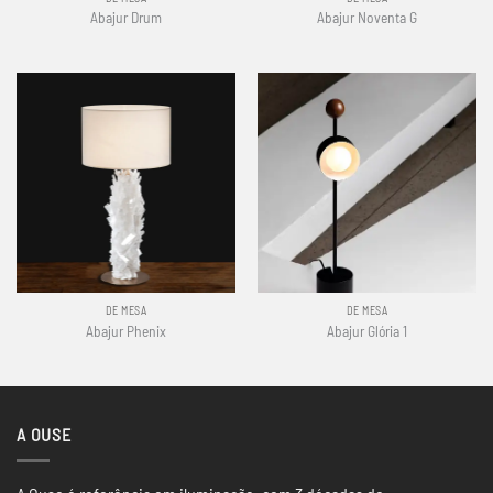
Abajur Drum
Abajur Noventa G
DE MESA
DE MESA
Abajur Phenix
Abajur Glória 1
A OUSE