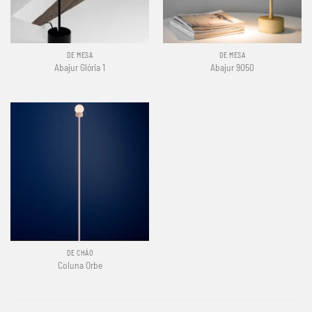
DE MESA
DE MESA
Abajur Glória 1
Abajur 9050
DE CHÃO
Coluna Orbe