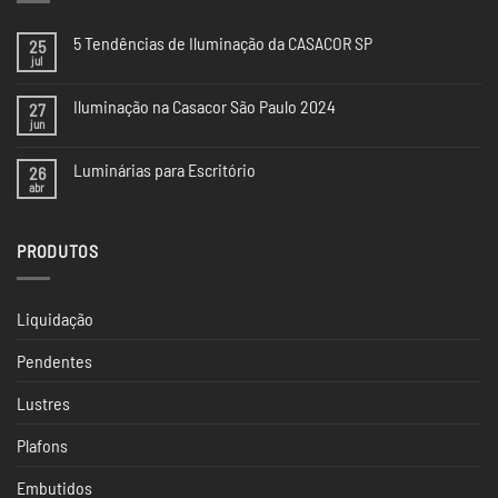
5 Tendências de Iluminação da CASACOR SP
25
jul
Nenhum
comentário
em
Iluminação na Casacor São Paulo 2024
27
5
Tendências
jun
Nenhum
de
comentário
Iluminação
em
da
Luminárias para Escritório
26
Iluminação
CASACOR
na
abr
Nenhum
SP
Casacor
comentário
São
em
Paulo
Luminárias
2024
PRODUTOS
para
Escritório
Liquidação
Pendentes
Lustres
Plafons
Embutidos