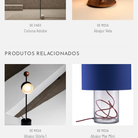
DE CHÃO
DE MESA
Coluna Adobe
Abajur Vela
PRODUTOS RELACIONADOS
DE MESA
DE MESA
Abajur Glória 1
Abajur Mar Mini