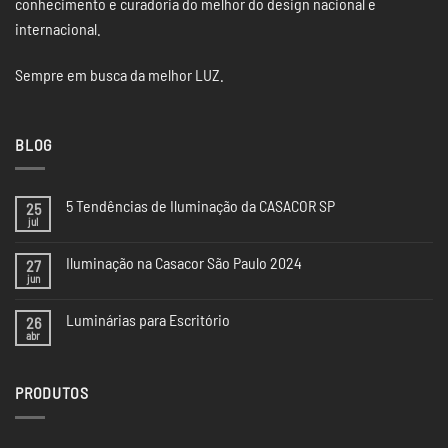
conhecimento e curadoria do melhor do design nacional e
internacional.
Sempre em busca da melhor LUZ.
BLOG
5 Tendências de Iluminação da CASACOR SP
25
jul
Nenhum
comentário
em
Iluminação na Casacor São Paulo 2024
27
5
Tendências
jun
Nenhum
de
comentário
Iluminação
em
da
Luminárias para Escritório
26
Iluminação
CASACOR
na
abr
Nenhum
SP
Casacor
comentário
São
em
Paulo
Luminárias
2024
PRODUTOS
para
Escritório