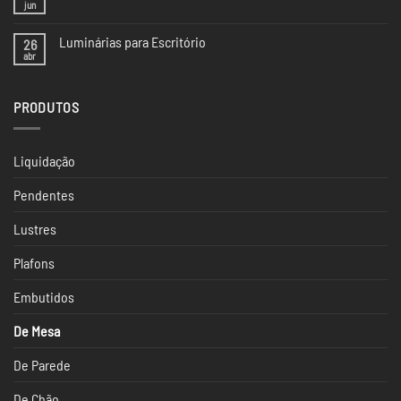
Tendências
jun
Nenhum
de
comentário
Iluminação
em
da
Luminárias para Escritório
26
Iluminação
CASACOR
na
abr
Nenhum
SP
Casacor
comentário
São
em
Paulo
Luminárias
2024
PRODUTOS
para
Escritório
Liquidação
Pendentes
Lustres
Plafons
Embutidos
De Mesa
De Parede
De Chão