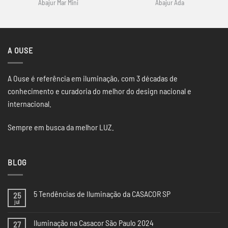
Abajur Mar Mini
Abajur Ada
A OUSE
A Ouse é referência em iluminação, com 3 décadas de
conhecimento e curadoria do melhor do design nacional e
internacional.
Sempre em busca da melhor LUZ.
BLOG
5 Tendências de Iluminação da CASACOR SP
25
jul
Nenhum
comentário
em
Iluminação na Casacor São Paulo 2024
27
5