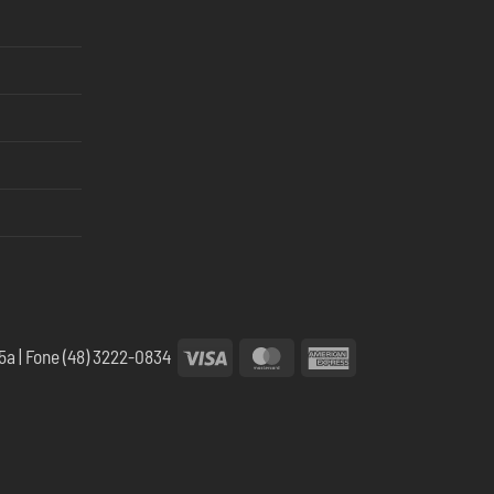
Visa
MasterCard
American
5a | Fone (48) 3222-0834
Express