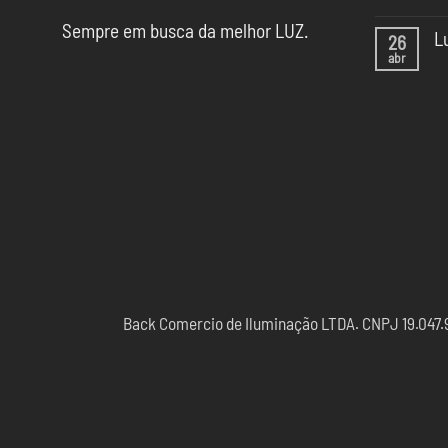
Te
Ne
de
Sempre em busca da melhor LUZ.
co
Il
L
26
em
da
abr
Il
Ne
CA
na
co
SP
Ca
em
Sã
Lu
Pa
pa
20
Esc
Back Comercio de Iluminação LTDA. CNPJ 19.047.97