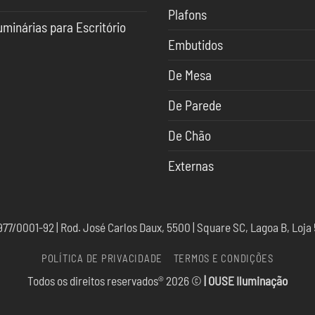
ndências
nhum
Plafons
mentário
uminação
uminárias para Escritório
uminação
Embutidos
nhum
SACOR
mentário
sacor
De Mesa
o
minárias
ulo
ra
24
ritório
De Parede
De Chão
Externas
7/0001-92 | Rod. José Carlos Daux, 5500 | Square SC, Lagoa B, Loja 
POLÍTICA DE PRIVACIDADE
TERMOS E CONDIÇÕES
Todos os direitos reservados® 2026 ©
| OUSE Iluminação