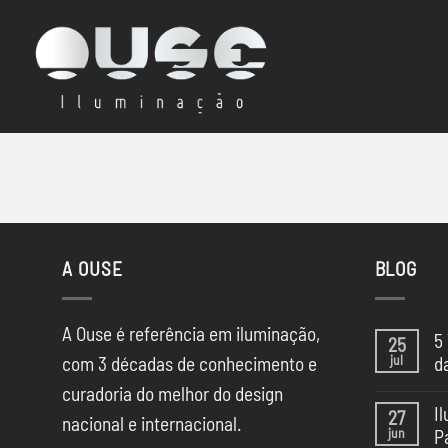
Skip
to
content
A OUSE
BLOG
A Ouse é referência em iluminação,
5
25
jul
com 3 décadas de conhecimento e
d
Ne
curadoria do melhor do design
co
I
27
em
nacional e internacional.
jun
P
5